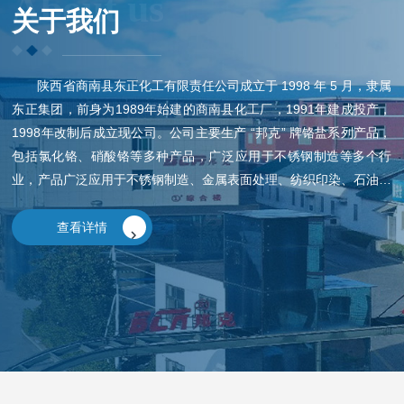
About us
关于我们
陕西省商南县东正化工有限责任公司成立于 1998 年 5 月，隶属
东正集团，前身为1989年始建的商南县化工厂，1991年建成投产，
1998年改制后成立现公司。公司主要生产 “邦克” 牌铬盐系列产品，
包括氯化铬、硝酸铬等多种产品，广泛应用于不锈钢制造等多个行
业，产品广泛应用于不锈钢制造、金属表面处理、纺织印染、石油开
采、建筑陶瓷、医药中间体、高端饲料、特种耐材、木材防腐、光电
材料、液晶涂层、电子外...
查看详情