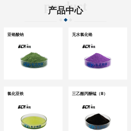
product
产品中心
亚铬酸钠
无水氯化铬
氯化亚铁
三乙酰丙酮锰（Ⅲ）