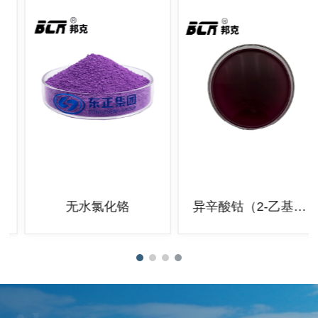
无水氯化铬
异辛酸钴（2-乙基己酸钴）