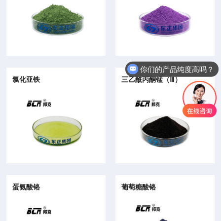
亚铬酸钠
无水氯化铬
你们的产品纯度高吗？
氯化亚铁
三乙酰丙酮锰（Ⅲ）
氯化亚铁
三乙酰丙酮锰（Ⅲ）
蛋氨酸铬
葡萄糖酸铬