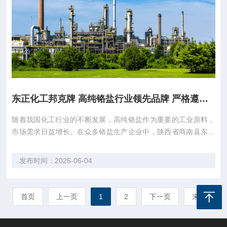
东正化工邦克牌 高纯铬盐行业领先品牌 严格遵循化工行业标准
随着我国化工行业的不断发展，高纯铬盐作为重要的工业原料，
市场需求日益增长。在众多铬盐生产企业中，陕西省商南县东正
化工有限责任公司（以下简称“陕西东正化工”）凭借其卓越的品
质和专业的服务，成为了行业内的佼佼者。 陕西东正化工是陕西
发布时间：2025-06-04
省唯一一家铬盐生产企业，拥有36年的生产经验，专注于高质量
工业无机盐铬盐的研发、生产和销售。...
首页
上一页
1
2
下一页
末页