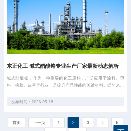
东正化工 碱式醋酸铬专业生产厂家最新动态解析
碱式醋酸铬，作为一种重要的化工原料，广泛应用于涂料、塑
料、橡胶、皮革等行业，是提升产品性能的关键材料。近年来，
随着环保意识的增强和行业标准的提高，对碱式醋酸铬的质量和
性能要求也越来越高。陕西省商南县东正化工有限责任公司（以
发布时间：2026-05-18
下简称“东正化工”）作为国内知名的碱式醋酸铬生产厂家，凭借
其深厚的行业背景和专业的技术实力，在市场...
首页
上一页
1
2
3
4
5